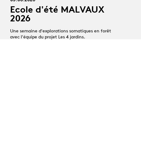
Ecole d'été MALVAUX
2026
Une semaine d'explorations somatiques en forêt
avec l'équipe du projet Les 4 jardins.
06.10.2026
Les Rencontres de la
Recherche
Première édition des Rencontres de la Recherche,
une journée pour découvrir les projets menés par nos
équipes, échanger autour des enjeux actuels de la
recherche en arts de la scène et de réfléchir
ensemble aux liens fructueux qu’elle entretient avec
la création, la transmission et les pratiques
professionnelles.