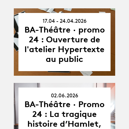
17.04 - 24.04.2026
17.04.26
-
BA-Théâtre · promo
24.04.26
24 : Ouverture de
l'atelier Hypertexte
au public
02.06.2026
02.06.26
BA-Théâtre · Promo
24 : La tragique
histoire d’Hamlet,