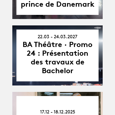
prince de Danemark
22.03 - 24.03.2027
22.03.27
-
BA Théâtre · Promo
24.03.27
24 : Présentation
des travaux de
Bachelor
17.12.25
-
17.12 - 18.12.2025
18.12.25