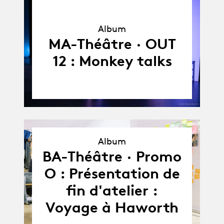
Album
Album
MA-Théâtre · OUT
12 : Monkey talks
Album
Album
BA-Théâtre · Promo
O : Présentation de
fin d'atelier :
Voyage à Haworth