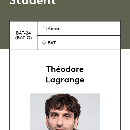
Actor
BAT-24
(BAT-O)
BAT
Théodore
Lagrange