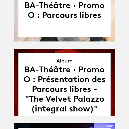
BA-Théâtre · Promo
O : Parcours libres
Album
BA-Théâtre · Promo
Album
O : Présentation des
Parcours libres -
"The Velvet Palazzo
(integral show)"