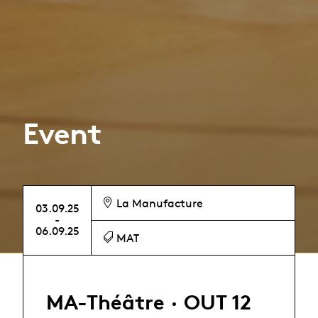
Event
La Manufacture
03.09.25
-
06.09.25
MAT
MA-Théâtre · OUT 12