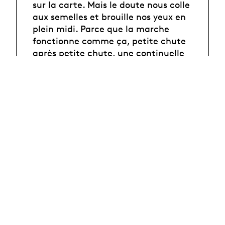
sur la carte. Mais le doute nous colle
aux semelles et brouille nos yeux en
plein midi. Parce que la marche
fonctionne comme ça, petite chute
après petite chute, une continuelle
mise en déséquilibre que l'on
rattrape sans y penser. Le chemin
n'est qu'une suite de vacillements.
La marche ne guérit pas nos doutes,
elle les rend tangibles, elle les
affronte de face. Mais au milieu d'un
monde où plus rien n'est certain,
mettre un pied devant l'autre est
bien la seule action concrète que
l'on puisse poser. Tant que l'on
avance, le moment de la
catastrophe est suspendu, repoussé
à plus tard.