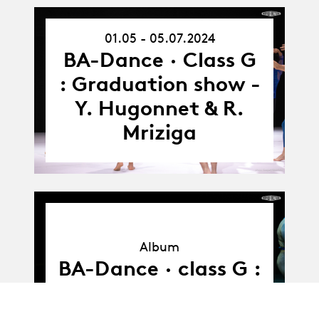
01.05 - 05.07.2024
01.05.24
-
BA-Dance · Class G
05.07.24
: Graduation show -
Y. Hugonnet & R.
Mriziga
Album
Album
BA-Dance · class G :
2nd year show