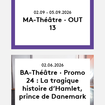
02.09.26
-
02.09 - 05.09.2026
05.09.26
MA-Théâtre · OUT
13
02.06.2026
02.06.26
BA-Théâtre · Promo
24 : La tragique
histoire d’Hamlet,
prince de Danemark