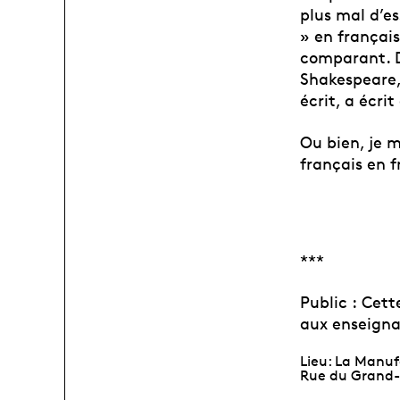
plus mal d’es
» en français
comparant. De
Shakespeare, 
écrit, a écri
Ou bien, je m
français en 
***
Public :
Cett
aux enseignan
Lieu: La Manu
Rue du Grand-P