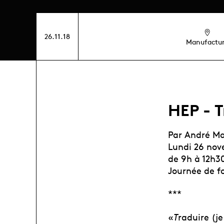
26.11.18
Manufactu
HEP - T
Par André Ma
Lundi 26 nov
de 9h à 12h30
Journée de 
***
«
T
raduire (je