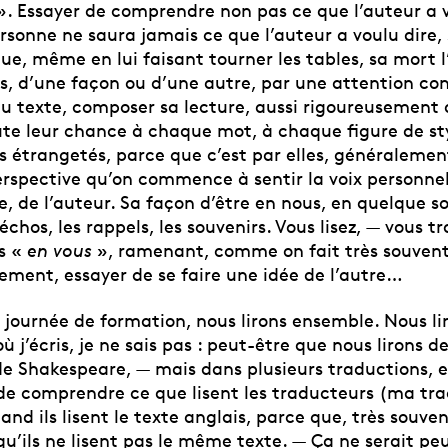
». Essayer de comprendre non pas ce que l’auteur a 
sonne ne saura jamais ce que l’auteur a voulu dire, s
que, même en lui faisant tourner les tables, sa mort
is, d’une façon ou d’une autre, par une attention co
du texte, composer sa lecture, aussi rigoureusement 
te leur chance à chaque mot, à chaque figure de sty
s étrangetés, parce que c’est par elles, généraleme
erspective qu’on commence à sentir la voix personnel
, de l’auteur. Sa façon d’être en nous, en quelque so
échos, les rappels, les souvenirs. Vous lisez, — vous t
s «
en vous
», ramenant, comme on fait très souvent
tement, essayer de se faire une idée de l’autre…
journée de formation, nous lirons ensemble. Nous lir
j’écris, je ne sais pas : peut-être que nous lirons d
de Shakespeare, — mais dans plusieurs traductions, e
de comprendre ce que lisent les traducteurs (ma tra
nd ils lisent le texte anglais, parce que, très souven
qu’ils ne lisent pas le même texte. — Ça ne serait pe