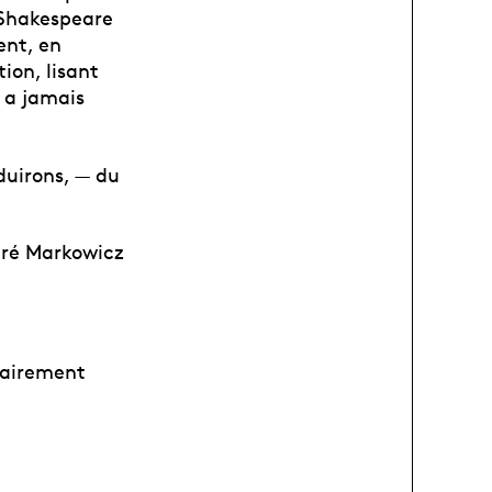
« Shakespeare
ent, en
ion, lisant
 a jamais
aduirons, — du
ré Markowicz
itairement