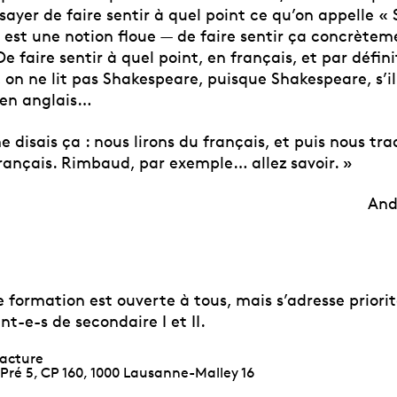
sayer de faire sentir à quel point ce qu’on appelle 
 est une notion floue — de faire sentir ça concrètem
 faire sentir à quel point, en français, et par définit
on ne lit pas Shakespeare, puisque Shakespeare, s’il
t en anglais…
e disais ça : nous lirons du français, et puis nous tr
français. Rimbaud, par exemple… allez savoir. »
And
e formation est ouverte à tous, mais s’adresse prior
t-e-s de secondaire I et II.
facture
ré 5, CP 160,
1000 Lausanne-Malley 16