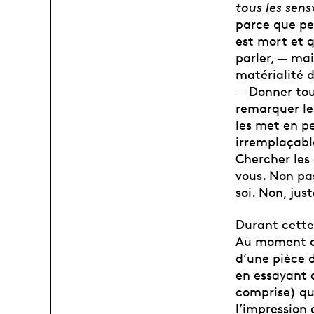
tous les sens
parce que per
est mort et 
parler, — ma
matérialité 
— Donner tou
remarquer le
les met en p
irremplaçable
Chercher les 
vous. Non pa
soi. Non, jus
Durant cette 
Au moment où 
d’une pièce 
en essayant 
comprise) qua
l’impression 