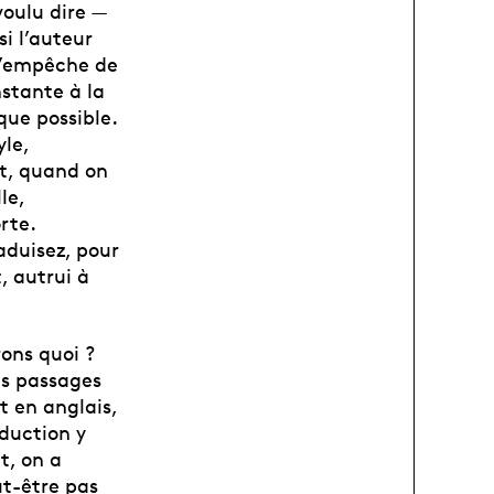
voulu dire —
i l’auteur
 l’empêche de
nstante à la
que possible.
le,
nt, quand on
le,
rte.
raduisez, pour
, autrui à
ons quoi ?
es passages
t en anglais,
duction y
t, on a
ut-être pas