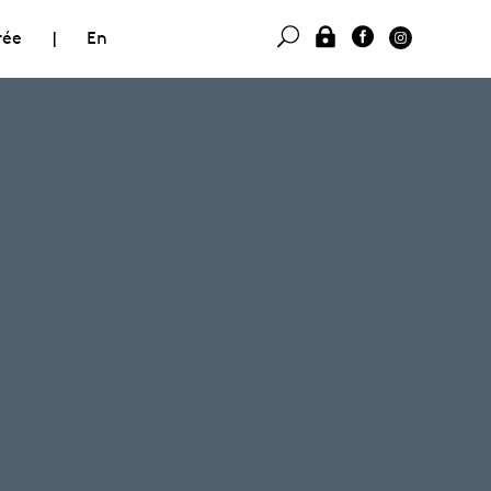
rée
|
En