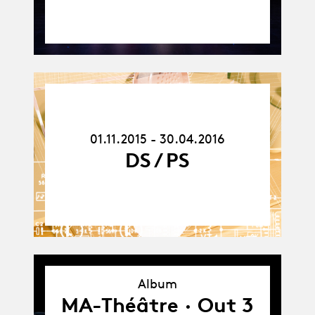
01.11.15
-
30.04.16
01.11.2015 - 30.04.2016
DS / PS
Album
MA-Théâtre · Out 3
Album