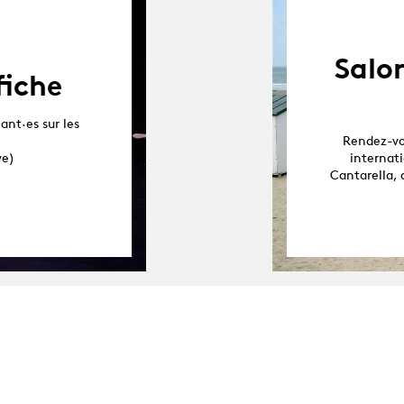
Salon
fiche
ant·es sur les
Rendez-vou
ve)
internat
Cantarella,