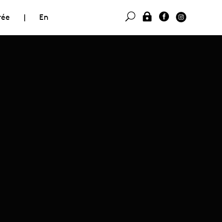
rée
|
En