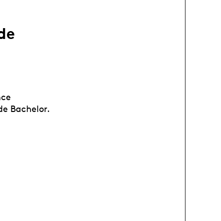
de
nce
de Bachelor.