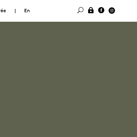
rée
|
En