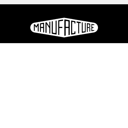
La Manufacture - Haute école des arts de la scène
Lausanne, Suisse
+41 21 557 41 60,
contact@manufacture.ch