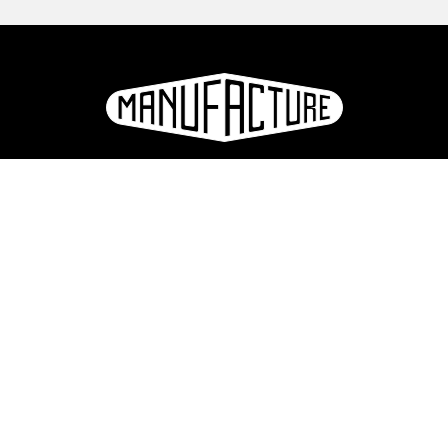
La Manufacture - Haute école des arts de la scène
Lausanne, Suisse
+41 21 557 41 60,
contact@manufacture.ch