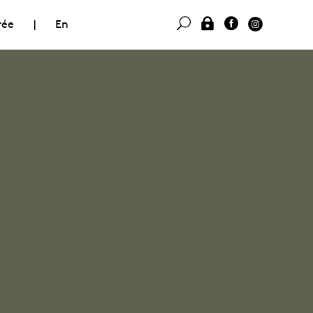
rée
|
En