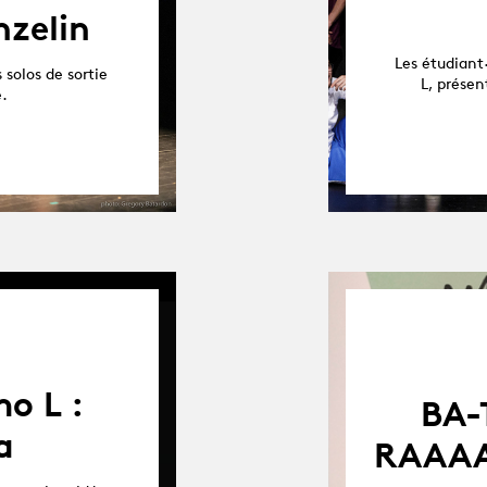
nzelin
Les étudiant
solos de sortie
L, présen
e.
o L :
BA-
a
RAAAAC