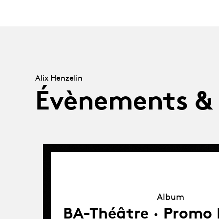
Alix Henzelin
Évènements &
Album
Album
BA-Théâtre · Promo L