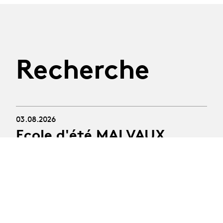
Recherche
03.08.2026
Ecole d'été MALVAUX
2026
Une semaine d'explorations somatiques en forêt
avec l'équipe du projet Les 4 jardins.
06.10.2026
Les Rencontres de la