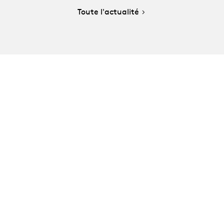
Toute l'actualité
La Manufacture - Haute école des arts de la scène
Lausanne, Suisse
+41 21 557 41 60,
contact@manufacture.ch