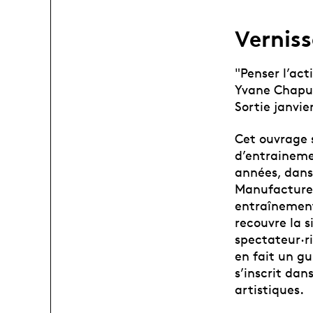
Verniss
"Penser l’act
Yvane Chapu
Sortie janvie
Cet ouvrage 
d’entraineme
années, dans 
Manufacture
entraînement
recouvre la s
spectateur·ri
en fait un gu
s’inscrit da
artistiques.