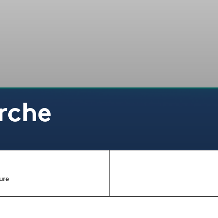
rche
ure