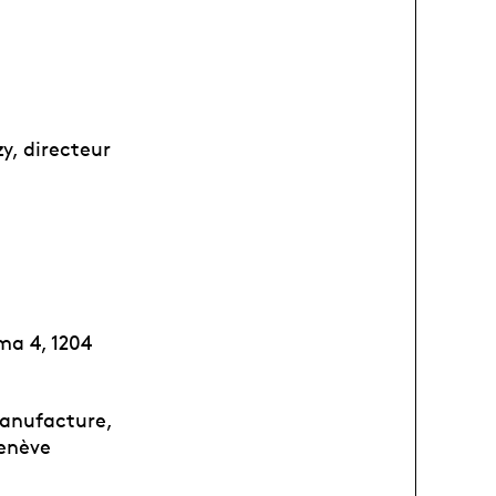
y, directeur
ma 4, 1204
Manufacture,
Genève