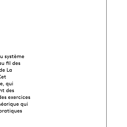
du système
u fil des
de La
Cet
e, qui
ant des
des exercices
héorique qui
 pratiques