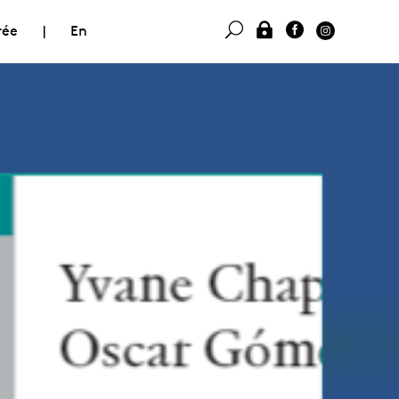
rée
|
En