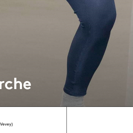
rche
Vevey)