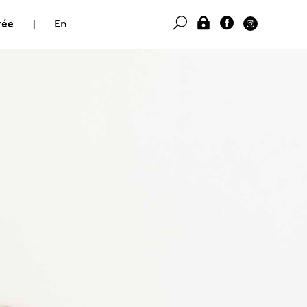
rée
|
En