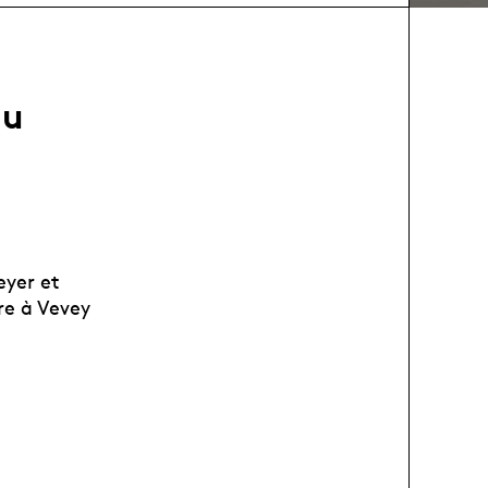
au
eyer et
e à Vevey