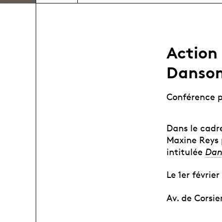
Action 
Danso
Conférence 
Dans le cadr
Maxine Reys 
intitulée
Dan
Le 1er févrie
Av. de Corsie