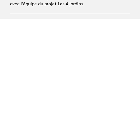
avec l'équipe du projet Les 4 jardins.
06.10.2026
Les Rencontres de la
Recherche
Première édition des Rencontres de la Recherche,
une journée pour découvrir les projets menés par nos
équipes, échanger autour des enjeux actuels de la
recherche en arts de la scène et de réfléchir
ensemble aux liens fructueux qu’elle entretient avec
la création, la transmission et les pratiques
professionnelles.
Toute l'actualité