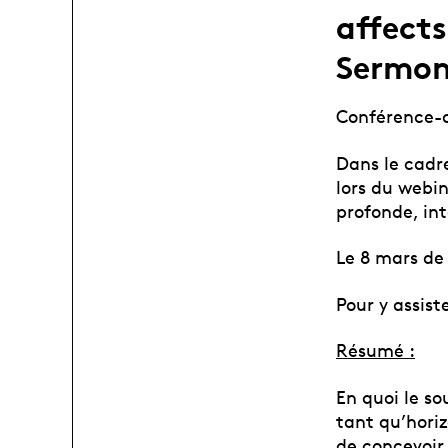
affects
Sermo
Conférence-d
Dans le cadr
lors du webin
profonde, int
Le 8 mars de 
Pour y assist
Résumé :
En quoi le so
tant qu’horiz
de concevoir,