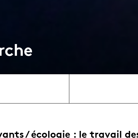
rche
vants / écologie : le travail de