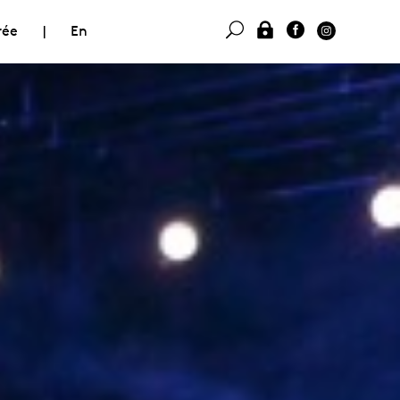
rée
|
En