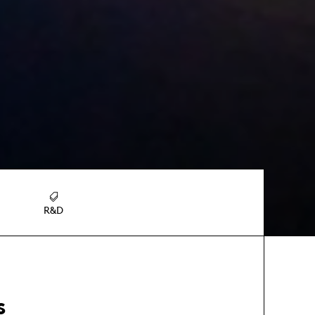
R&D
s