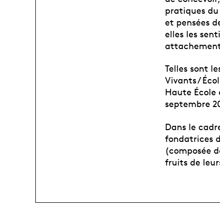
pratiques du
et pensées de
elles les sen
attachements 
Telles sont 
Vivants / Éco
Haute École 
septembre 2
Dans le cadr
fondatrices 
(composée de
fruits de leu