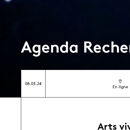
Agenda Reche
08.03.24
En ligne
Arts vi