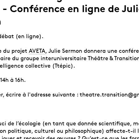
 - Conférence en ligne de Juli
n
ébat (en ligne).
e du projet
AVETA
, Julie Sermon donnera une confér
aire du groupe interuniversitaire Théâtre & Transition
elligence collective (Ttépic).
14h à 16h.
er, écrire à l'adresse suivante : theatre.transition@
uci de l’écologie (en tant que donnée scientifique, m
on politique, culturel ou philosophique) affecte-t-il
 jouer et recevoir des œuvres ? Qu’est-ce que les for