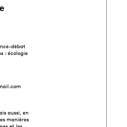
e
ence-débat
s : écologie
gmail.com
ais aussi, en
 les manières
mes et les