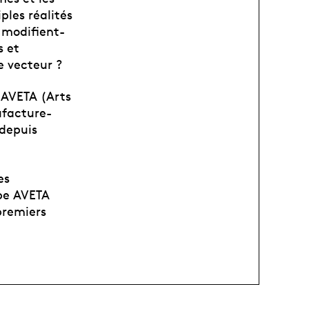
ples réalités
 modifient-
s et
e vecteur ?
 AVETA (Arts
nufacture-
depuis
es
ipe AVETA
premiers