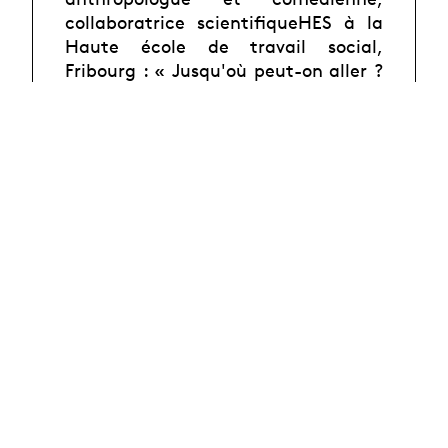
collaboratrice
scientifiqueHES à la
Haute école de travail social,
Fribourg : « Jusqu'où peut-on aller ?
» :
rapports de pouvoir et relations
affectives dans une recherche
création collaborative sur le
sans-
abrisme »
Franck Leard
- 15h-15h45 :
, docteur
en sociologie, chercheur au
CSPRC/ROMA à l'Université
Pierre
Mendès-France et musicien : «
Observer et rendre compte des
pratiques réflexives
des musiciens-
interprètes en répétition : savoir-
faire et ethnométhodes
musiciennes
comme guide
méthodologique du chercheur »