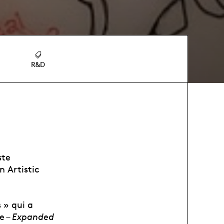
R&D
ste
n Artistic
 » qui a
e –
Expanded