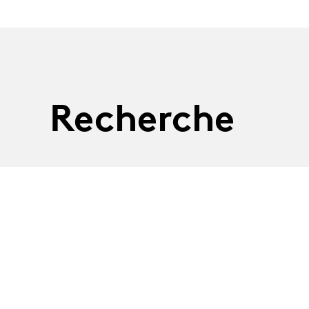
Recherche
Ecol
03.08.2026
Une semain
Les 
06.10.2026