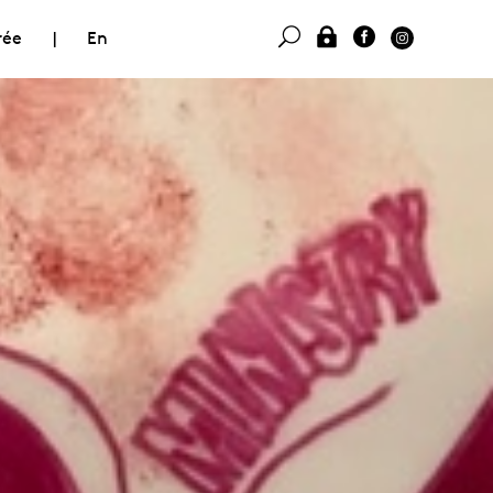
rée
|
En