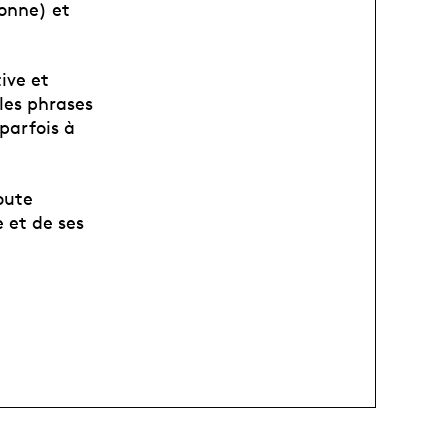
bonne) et
ive et
 les phrases
parfois à
oute
 et de ses