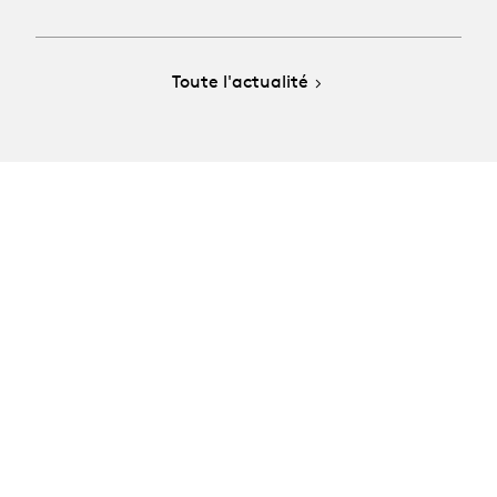
Toute l'actualité
La Manufacture - Haute école des arts de la scène
Lausanne, Suisse
+41 21 557 41 60,
contact@manufacture.ch