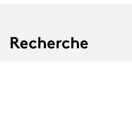
Recherche
06.10.2026
Les Rencontres de la
Recherche
Première édition des Rencontres de la Recherche,
une journée pour découvrir les projets menés par nos
équipes, échanger autour des enjeux actuels de la
recherche en arts de la scène et de réfléchir
ensemble aux liens fructueux qu’elle entretient avec
la création, la transmission et les pratiques