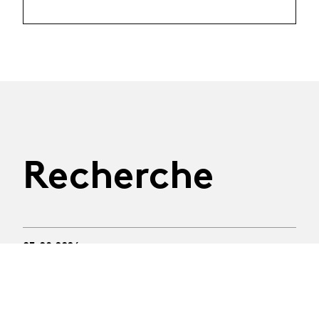
Recherche
03.08.2026
Ecole d'été MALVAUX
2026
Une semaine d'explorations somatiques en forêt