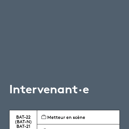
Intervenant·e
BAT-22
Metteur en scène
(BAT-N)
BAT-21