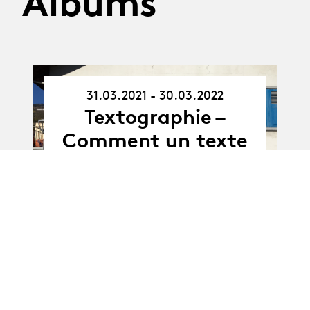
Albums
31.03.2021 - 30.03.2022
31.03.21
-
Textographie –
30.03.22
Comment un texte
de théâtre active-t-
il du jeu ?