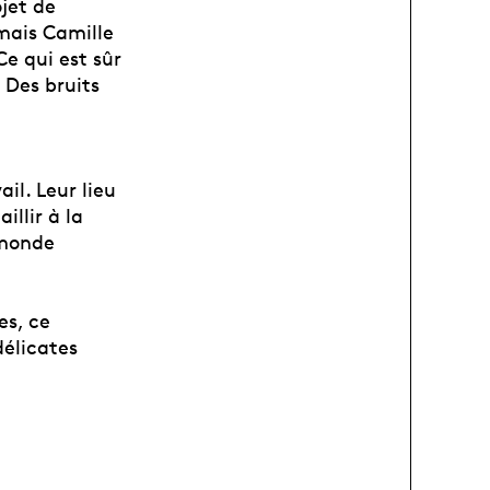
jet de
 mais Camille
Ce qui est sûr
 Des bruits
il. Leur lieu
illir à la
 monde
es, ce
élicates