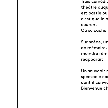
Trois comédi
théâtre auque
est partie ou
c’est que le 
courent.
Où se cache l
Sur scène, un
de mémoire. S
moindre rémin
réapparaît.
Un souvenir n
spectacle co
dont il convi
Bienvenue ch