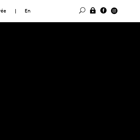
rée
|
En