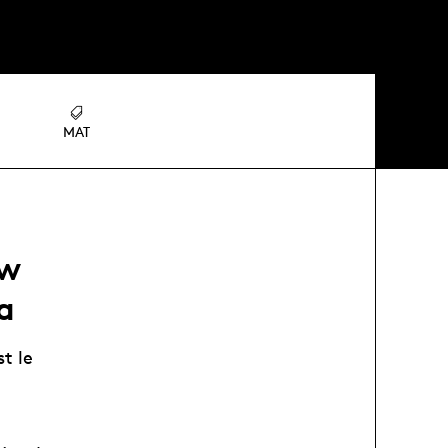
MAT
ow
a
t le