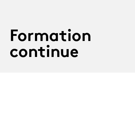
Formation
continue
29.09.2026
Atelier Construire son
discours
Mardi 29 septembre 2026
Atelier mené par la journaliste Nathalie Randin
Délai d'inscription : 8 septembre 2026