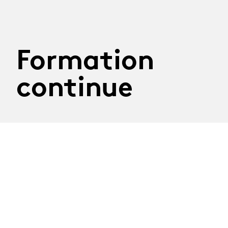
Formation
continue
29.09.2026
Atelier Construire son
discours
Mardi 29 septembre 2026
Atelier mené par la journaliste Nathalie Randin
Délai d'inscription : 8 septembre 2026