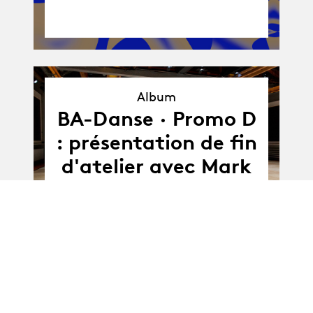
Album
Album
BA-Danse · Promo D
: présentation de fin
d'atelier avec Mark
Lorimer
19.05.21
19.05.2021