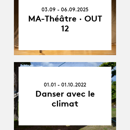
03.09.25
-
03.09 - 06.09.2025
06.09.25
MA-Théâtre · OUT
12
01.01.22
-
01.01 - 01.10.2022
01.10.22
Danser avec le
climat