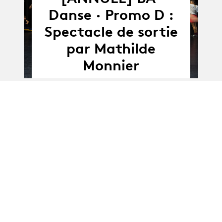
14.02.21
Danse · Promo D :
Spectacle de sortie
par Mathilde
Monnier
Album
Album
BA Danse · Promo D
: Collective Projects