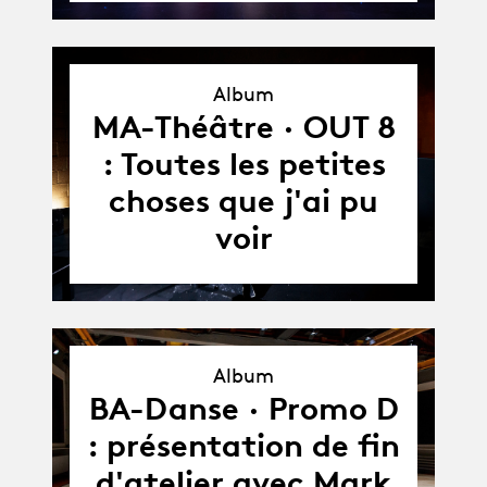
Album
Album
MA-Théâtre · OUT 8
: Toutes les petites
choses que j'ai pu
voir
Album
Album
BA-Danse · Promo D
: présentation de fin
d'atelier avec Mark