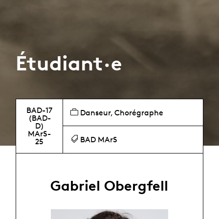
Étudiant·e
BAD-17
Danseur, Chorégraphe
(BAD-
D)
MArS-
BAD MArS
25
Gabriel Obergfell