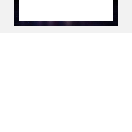
Album
Album
MA-Théâtre · OUT 11
: C'est quand qu'on
arrive ?
03.09.24
-