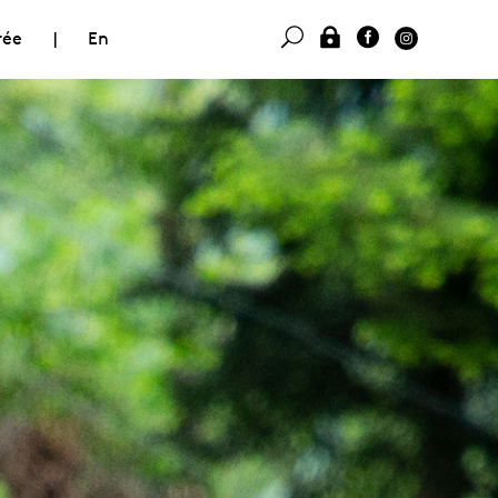
rée
|
En