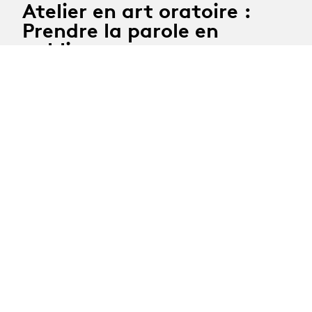
Atelier en art oratoire :
Prendre la parole en
public
Lundi 2, mardi 3 et lundi 23 novembre 2026
Coach/comédienne : Mélanie Foulon
Délai d'inscription : 12 octobre 2026
Toutes les formations