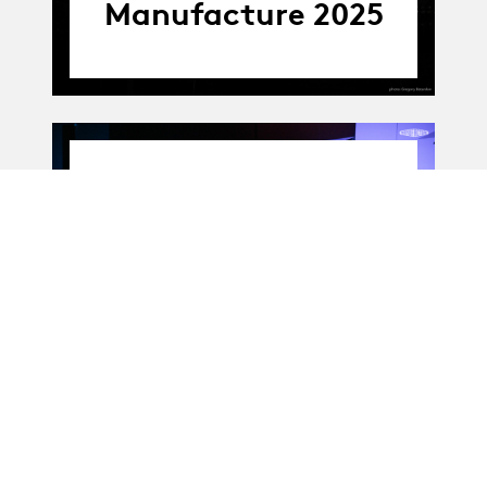
Manufacture 2025
Album
Album
MA-Théâtre · OUT
12 : Monkey talks
03.09.25
-